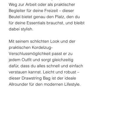
Weg zur Arbeit oder als praktischer
Begleiter für deine Freizeit – dieser
Beutel bietet genau den Platz, den du
für deine Essentials brauchst, und bleibt
dabei stylish.
Mit seinem schlichten Look und der
praktischen Kordelzug-
Verschlussmöglichkeit passt er zu
jedem Outfit und sorgt gleichzeitig
dafür, dass du alles schnell und einfach
verstauen kannst. Leicht und robust –
dieser Drawstring Bag ist der ideale
Allrounder für den modernen Lifestyle.
Über den No Pants Club:
Als Teil der No Pants Club Familie trägst
du nicht nur ein Accessoire – du trägst
eine Haltung. Mit jedem Produkt setzen
wir ein Zeichen für Qualität,
Nachhaltigkeit und einen