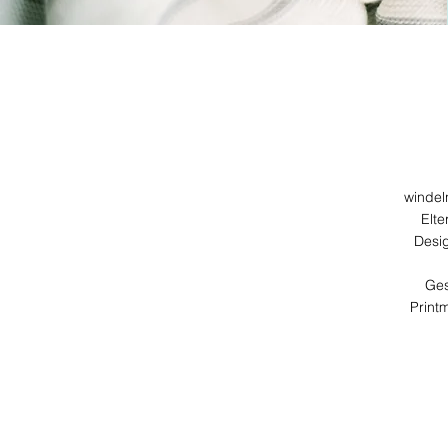
winde
Elte
Desig
Ges
Print