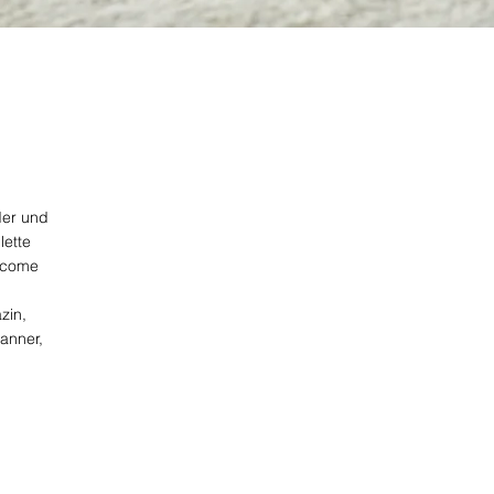
der und
lette
utcome
zin,
anner,